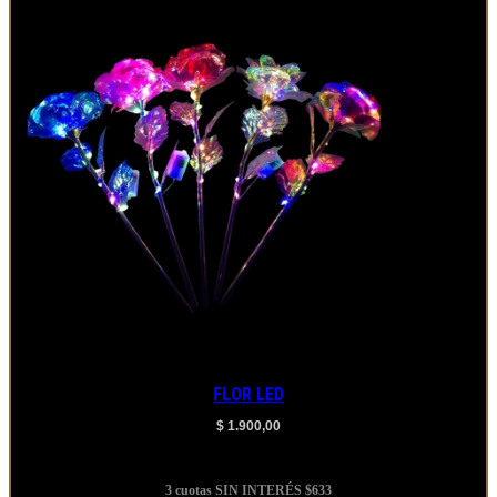
opciones
se
pueden
elegir
en
la
página
del
producto
FLOR LED
$
1.900,00
Agregar al carrito
3 cuotas SIN INTERÉS
$633