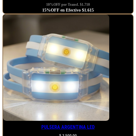
10%OFF por Transf. $1.710
15%OFF en Efectivo $1.615
PULSERA ARGENTINA LED
$
3.500,00