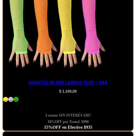
GUANTES DE RED LARGOS FLUO – PAR
$
1.100,00
Este
Agregar al carrito
producto
3 cuotas SIN INTERÉS
$367
tiene
varias
10%OFF por Transf. $990
15%OFF en Efectivo $935
variantes.
Las