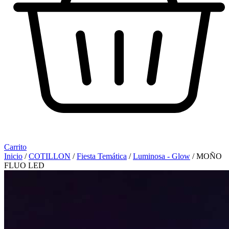
Carrito
Inicio
/
COTILLON
/
Fiesta Temática
/
Luminosa - Glow
/ MOÑO
FLUO LED